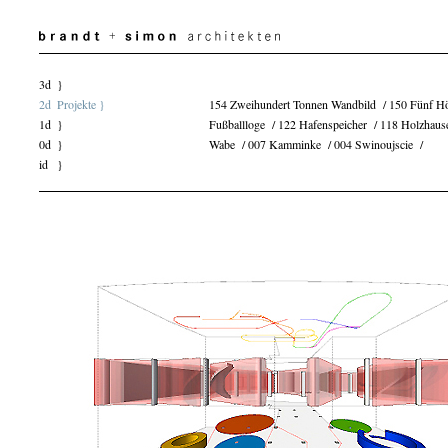
3d
}
2d
Projekte }
154 Zweihundert Tonnen Wandbild
150 Fünf H
1d
}
Fußballloge
122 Hafenspeicher
118 Holzhaus
0d
}
Wabe
007 Kamminke
004 Swinoujscie
id
}