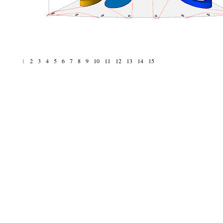
1
2
3
4
5
6
7
8
9
10
11
12
13
14
15